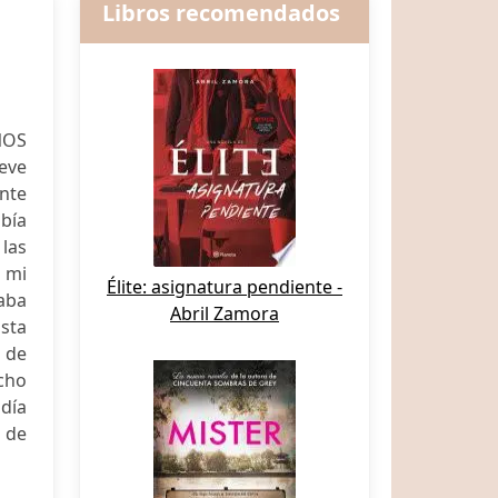
Libros recomendados
NOS
eve
ente
bía
 las
ó mi
Élite: asignatura pendiente -
taba
Abril Zamora
asta
 de
ocho
día
n de