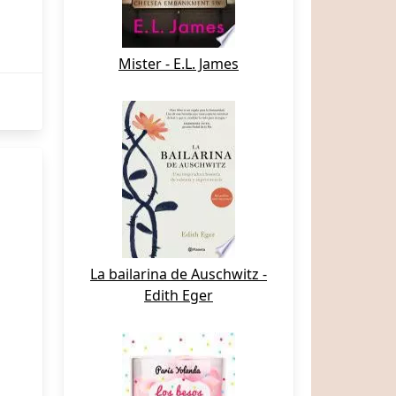
Mister - E.L. James
La bailarina de Auschwitz -
Edith Eger