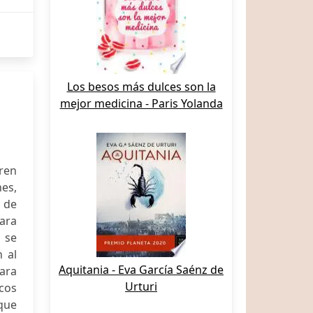
Los besos más dulces son la
mejor medicina - Paris Yolanda
eren
nes,
 de
ara
 se
 al
Aquitania - Eva García Saénz de
ara
Urturi
icos
que