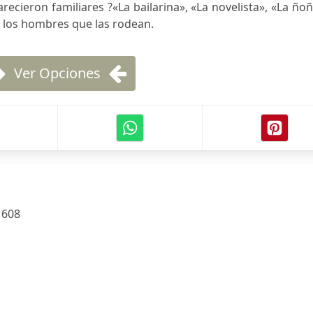
recieron familiares ?«La bailarina», «La novelista», «La ño
s los hombres que las rodean.
Ver Opciones
:
608