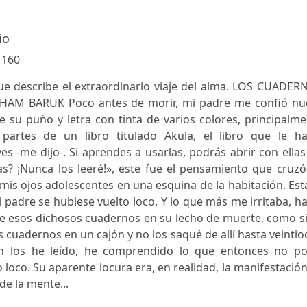
io
:
160
ue describe el extraordinario viaje del alma. LOS CUADER
M BARUK Poco antes de morir, mi padre me confió nu
e su puño y letra con tinta de varios colores, principalm
 partes de un libro titulado Akula, el libro que le ha
es -me dijo-. Si aprendes a usarlas, podrás abrir con ellas
gas? ¡Nunca los leeré!», este fue el pensamiento que cruz
mis ojos adolescentes en una esquina de la habitación. Es
 padre se hubiese vuelto loco. Y lo que más me irritaba, h
e esos dichosos cuadernos en su lecho de muerte, como si
s cuadernos en un cajón y no los saqué de allí hasta veinti
in los he leído, he comprendido lo que entonces no po
loco. Su aparente locura era, en realidad, la manifestació
de la mente...