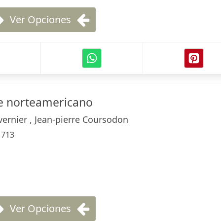
Ver Opciones
ne norteamericano
vernier , Jean-pierre Coursodon
:
713
Ver Opciones