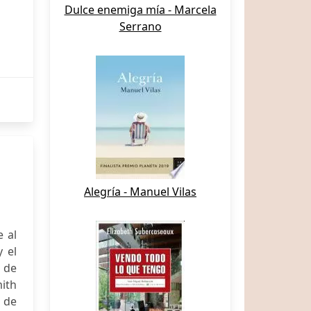
Dulce enemiga mía - Marcela
Serrano
Alegría - Manuel Vilas
e al
y el
 de
ith
 de