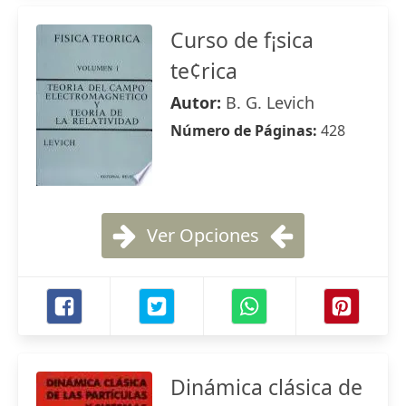
Curso de f¡sica
te¢rica
Autor:
B. G. Levich
Número de Páginas:
428
Ver Opciones
Dinámica clásica de