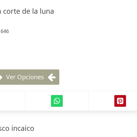
a corte de la luna
:
646
Ver Opciones
sco incaico