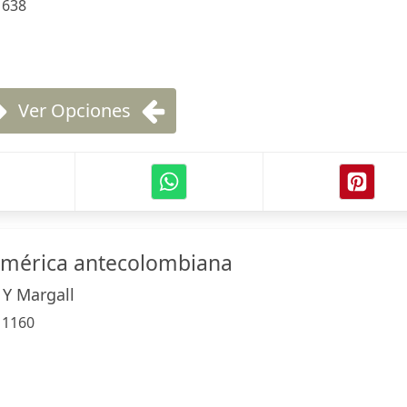
:
638
Ver Opciones
 América antecolombiana
 Y Margall
:
1160