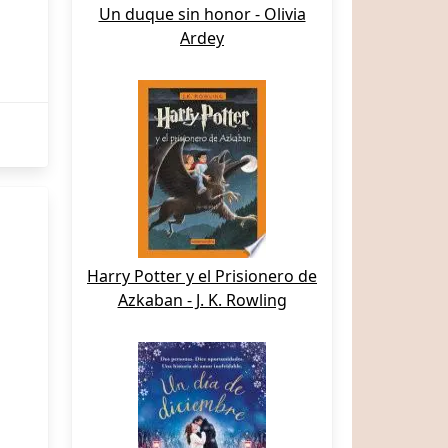
Un duque sin honor - Olivia
Ardey
Harry Potter y el Prisionero de
Azkaban - J. K. Rowling