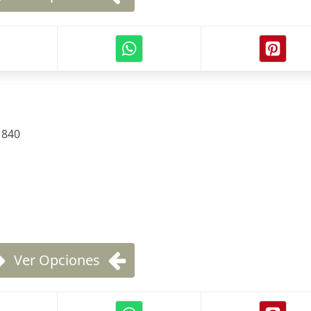
:
840
Ver Opciones