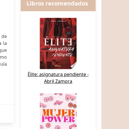
Libros recomendados
 de
a la
que
omo
guía
Élite: asignatura pendiente -
Abril Zamora