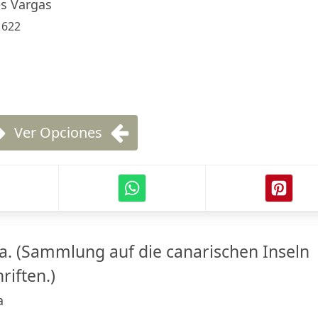
es Vargas
:
622
Ver Opciones
na. (Sammlung auf die canarischen Inseln
riften.)
a