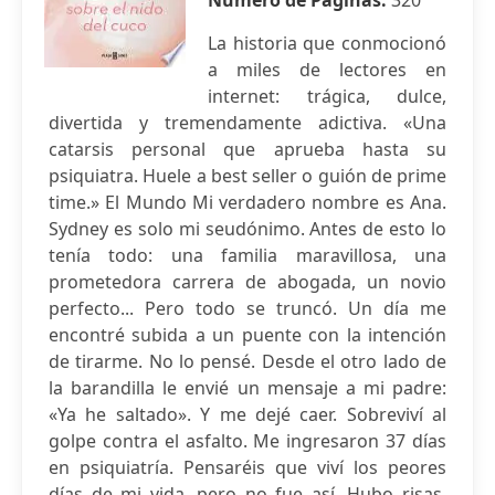
Número de Páginas:
320
La historia que conmocionó
a miles de lectores en
internet: trágica, dulce,
divertida y tremendamente adictiva. «Una
catarsis personal que aprueba hasta su
psiquiatra. Huele a best seller o guión de prime
time.» El Mundo Mi verdadero nombre es Ana.
Sydney es solo mi seudónimo. Antes de esto lo
tenía todo: una familia maravillosa, una
prometedora carrera de abogada, un novio
perfecto... Pero todo se truncó. Un día me
encontré subida a un puente con la intención
de tirarme. No lo pensé. Desde el otro lado de
la barandilla le envié un mensaje a mi padre:
«Ya he saltado». Y me dejé caer. Sobreviví al
golpe contra el asfalto. Me ingresaron 37 días
en psiquiatría. Pensaréis que viví los peores
días de mi vida, pero no fue así. Hubo risas,