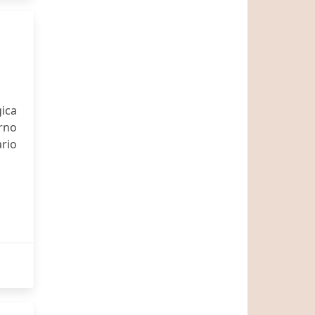
gica
erno
rio