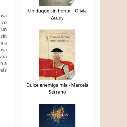
Un duque sin honor - Olivia
asa
Ardey
ico
 un
sin
va a
casa
una
en a
más
Dulce enemiga mía - Marcela
Serrano