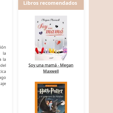
Libros recomendados
ción
 la
a la
Soy una mamá - Megan
del
Maxwell
tica
iago
zaje