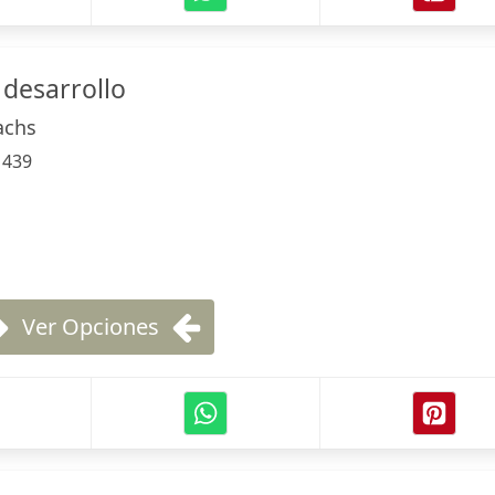
 desarrollo
achs
:
439
Ver Opciones