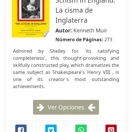
Schism in England:
La cisma de
Inglaterra
Autor:
Kenneth Muir
Número de Páginas:
273
Admired by Shelley for 'its satisfying
completeness', this thought-provoking and
skilfully constructed play, which dramatizes the
same subject as Shakespeare's Henry VIII , is
one of its creator's most outstanding
achievements.
Ver Opciones