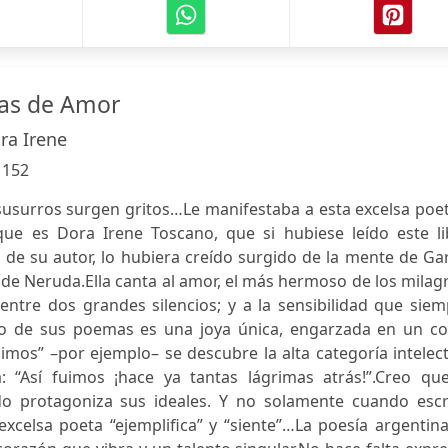
as de Amor
ra Irene
:
152
usurros surgen gritos…Le manifestaba a esta excelsa poet
ue es Dora Irene Toscano, que si hubiese leído este li
de su autor, lo hubiera creído surgido de la mente de Ga
de Neruda.Ella canta al amor, el más hermoso de los milag
ntre dos grandes silencios; y a la sensibilidad que siem
o de sus poemas es una joya única, engarzada en un col
Fuimos” –por ejemplo– se descubre la alta categoría intelec
 “Así fuimos ¡hace ya tantas lágrimas atrás!”.Creo que
o protagoniza sus ideales. Y no solamente cuando escr
excelsa poeta “ejemplifica” y “siente”…La poesía argentin