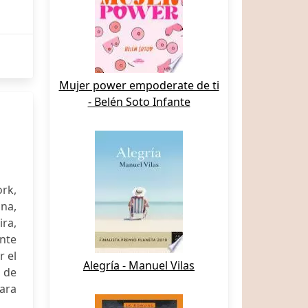
Mujer power empoderate de ti
- Belén Soto Infante
ork,
na,
ira,
ente
r el
Alegría - Manuel Vilas
a de
para