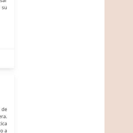
esar
n su
 de
ra.
ica
co a