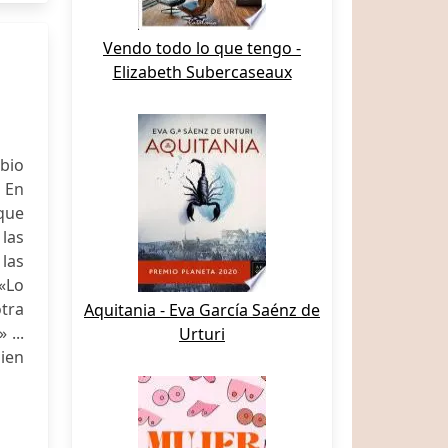
Vendo todo lo que tengo -
Elizabeth Subercaseaux
mbio
 En
nque
 las
las
 «Lo
tra
Aquitania - Eva García Saénz de
 ...
Urturi
ien