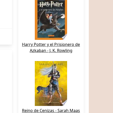
Harry Potter y el Prisionero de
Azkaban - J. K. Rowling
Reino de Cenizas - Sarah Maas