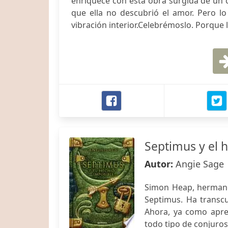
enriquece con esta obra surgida de un c
que ella no descubrió el amor. Pero lo
vibración interior.Celebrémoslo. Porque l
Septimus y el 
Autor:
Angie Sage
Simon Heap, hermano
Septimus. Ha transc
Ahora, ya como apren
todo tipo de conjuro