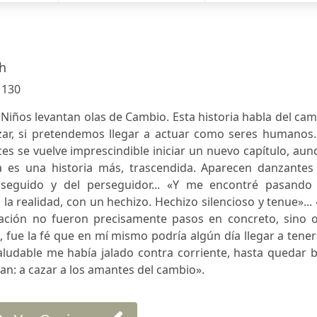
h
:
130
Niños levantan olas de Cambio. Esta historia habla del ca
zar, si pretendemos llegar a actuar como seres humanos.
ces se vuelve imprescindible iniciar un nuevo capítulo, au
sta es una historia más, trascendida. Aparecen danzantes
rseguido y del perseguidor... «Y me encontré pasando 
a realidad, con un hechizo. Hechizo silencioso y tenue»...
ción no fueron precisamente pasos en concreto, sino o
fue la fé que en mí mismo podría algún día llegar a tener»
ludable me había jalado contra corriente, hasta quedar b
can: a cazar a los amantes del cambio».