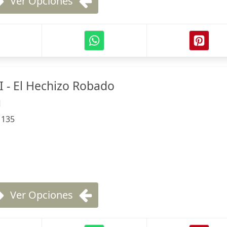
Ver Opciones
I - El Hechizo Robado
l
:
135
Ver Opciones