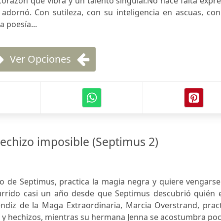
orazón que vibra y un talento singular.No hace falta expr
 adornó. Con sutileza, con su inteligencia en ascuas, co
a poesía...
Ver Opciones
hechizo imposible (Septimus 2)
 de Septimus, practica la magia negra y quiere vengarse
urrido casi un año desde que Septimus descubrió quién e
diz de la Maga Extraordinaria, Marcia Overstrand, pract
s y hechizos, mientras su hermana Jenna se acostumbra po