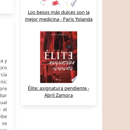
Los besos más dulces son la
mejor medicina - Paris Yolanda
a y
bro
rcía
ros;
Élite: asignatura pendiente -
pre
Abril Zamora
lar
tual
 el
ibe
a se