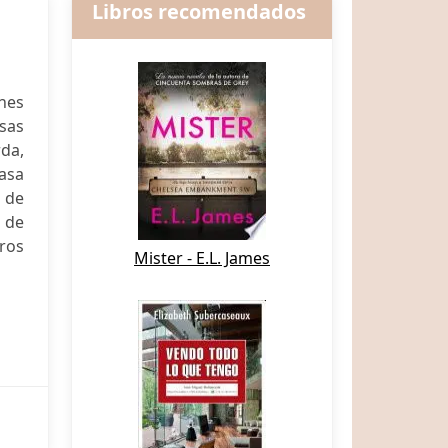
Libros recomendados
enes
osas
rda,
asa
 de
o de
ros
Mister - E.L. James