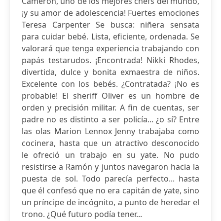
Cameron, uno de los mejores chefs del mundo,
¡y su amor de adolescencia! Fuertes emociones
Teresa Carpenter Se busca: niñera sensata
para cuidar bebé. Lista, eficiente, ordenada. Se
valorará que tenga experiencia trabajando con
papás testarudos. ¡Encontrada! Nikki Rhodes,
divertida, dulce y bonita exmaestra de niños.
Excelente con los bebés. ¿Contratada? ¡No es
probable! El sheriff Oliver es un hombre de
orden y precisión militar. A fin de cuentas, ser
padre no es distinto a ser policía... ¿o sí? Entre
las olas Marion Lennox Jenny trabajaba como
cocinera, hasta que un atractivo desconocido
le ofreció un trabajo en su yate. No pudo
resistirse a Ramón y juntos navegaron hacia la
puesta de sol. Todo parecía perfecto... hasta
que él confesó que no era capitán de yate, sino
un príncipe de incógnito, a punto de heredar el
trono. ¿Qué futuro podía tener...