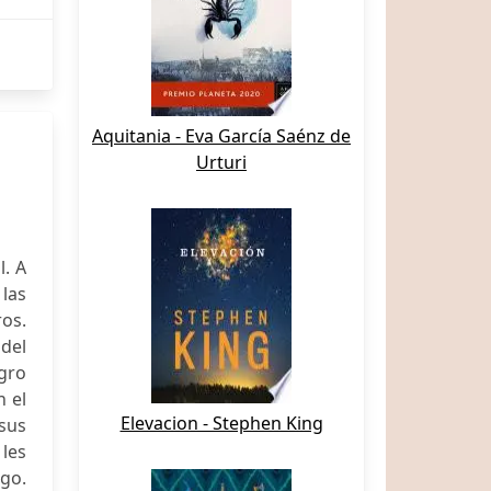
Aquitania - Eva García Saénz de
Urturi
l. A
 las
os.
del
gro
n el
Elevacion - Stephen King
 sus
les
rgo.