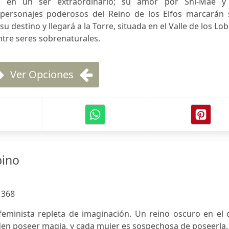
a en un ser extraordinario; su amor por Shi-Mae y
personajes poderosos del Reino de los Elfos marcarán 
u destino y llegará a la Torre, situada en el Valle de los Lo
ntre seres sobrenaturales.
Ver Opciones
pino
:
368
 feminista repleta de imaginación. Un reino oscuro en el
den poseer magia, y cada mujer es sospechosa de poseerla.