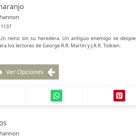
 naranjo
Shannon
:
1137
Un reino sin su heredera. Un antiguo enemigo se despier
ara los lectores de George R.R. Martin y J.R.R. Tolkien.
Ver Opciones
os
Shannon