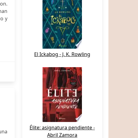
on.
han
o y
El Ickabog - J. K. Rowling
Élite: asignatura pendiente -
luna
Abril Zamora