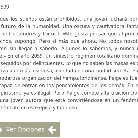
:
509
ue los sueños están prohibidos, una joven luchará por
el futuro de la humanidad. Una oscura y cautivadora fant
 entre Londres y Oxford. «Me gusta pensar que al princi
hos, supongo. Pero sí más que ahora. No todos nosot
n sin llegar a saberlo. Algunos lo sabemos, y nunca 
» En el año 2059, un siniestro régimen totalitario domin
erseguidos por delincuentes. Lo que no saben las masas es
erza aún más insidiosa, asentada en una ciudad secreta. P
poderosa organización del hampa londinense. Paige es fue
 capaz de entrar en los pensamientos de los demás. En e
piritismo ya es ilegal. Pero Paige comete alta traición po
e una joven autora que está convirtiéndose en un fenóm
déntrate en este épico y fabuloso...
Ver Opciones