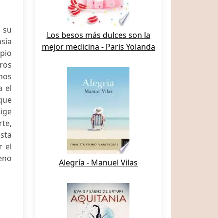
 su
Los besos más dulces son la
asía
mejor medicina - Paris Yolanda
pio
ros
nos
a el
 que
aige
rte,
sta
r el
eno
Alegría - Manuel Vilas