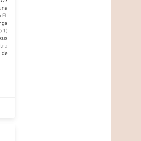
LOS
 una
a EL
rga
o 1)
sus
ntro
 de