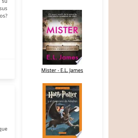
 su
sus
bos?
Mister - E.L. James
 que