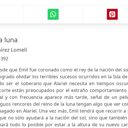
a luna
írez Lomelí
:
392
de que Emil fue coronado como el rey de la nación del so
grado olvidar los terribles sucesos ocurridos en la Isla de
o ser el soberano que Alariel necesita en tiempos oscur
a corte están preocupados por el extraño comportamiento 
ual y con frecuencia aparece más tarde, señal de un peli
guos rencores del reino de la luna tengan algo que ver co
agado en Alariel. Una vez más, Emil tendrá que recurrir a
e no sólo ayudará a la nación del sol, sino que también 
hará todo lo posible por estar a la altura de su nuevo ca