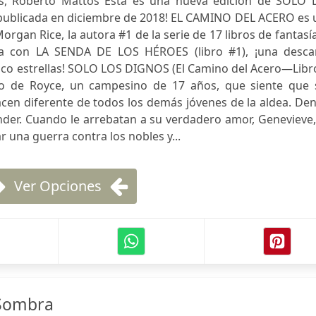
ws, Roberto Mattos Esta es una nueva edición de SOLO 
y publicada en diciembre de 2018! EL CAMINO DEL ACERO es
organ Rice, la autora #1 de la serie de 17 libros de fantasí
 con LA SENDA DE LOS HÉROES (libro #1), ¡una desca
nco estrellas! SOLO LOS DIGNOS (El Camino del Acero—Libr
nto de Royce, un campesino de 17 años, que siente que 
hacen diferente de todos los demás jóvenes de la aldea. De
der. Cuando le arrebatan a su verdadero amor, Genevieve,
r una guerra contra los nobles y...
Ver Opciones
 Sombra