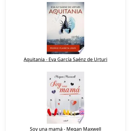
Aquitania - Eva García Saénz de Urturi
Soy una mamá - Megan Maxwell