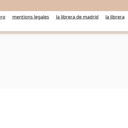
ero
mentions legales
la librera de madrid
la librera