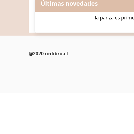
Últimas novedades
la panza es prim
@2020 unlibro.cl