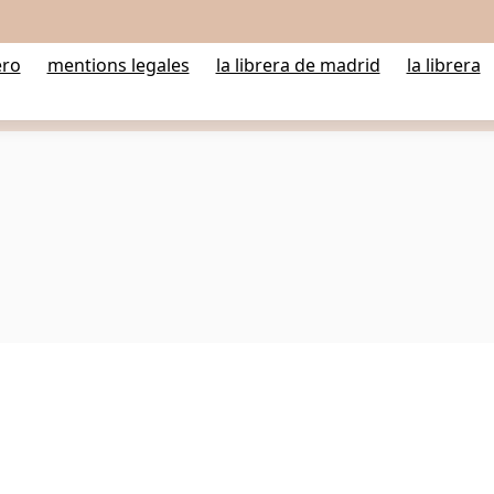
ero
mentions legales
la librera de madrid
la librera