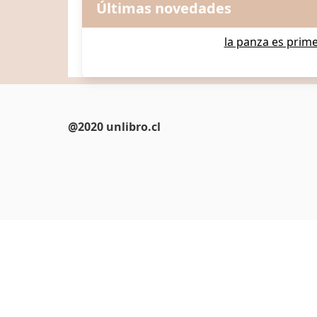
Últimas novedades
la panza es prim
@2020 unlibro.cl